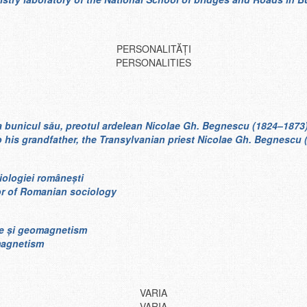
PERSONALITĂȚI
PERSONALITIES
la bunicul său, preotul ardelean Nicolae Gh. Begnescu (1824–1873
 his grandfather, the Transylvanian priest Nicolae Gh. Begnescu
ciologiei românești
tor of Romanian sociology
ie și geomagnetism
omagnetism
VARIA
VARIA