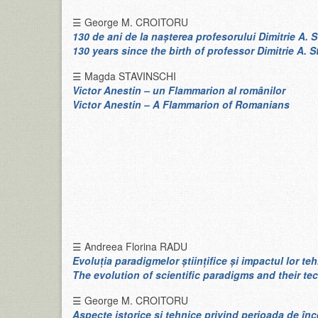
☰ George M. CROITORU
130 de ani de la naşterea profesorului Dimitrie A. 
130 years since the birth of professor Dimitrie A.
☰ Magda STAVINSCHI
Victor Anestin – un Flammarion al românilor
Victor Anestin – A Flammarion of Romanians
☰ Andreea Florina RADU
Evoluția paradigmelor științifice și impactul lor teh
The evolution of scientific paradigms and their tec
☰ George M. CROITORU
Aspecte istorice şi tehnice privind perioada de în