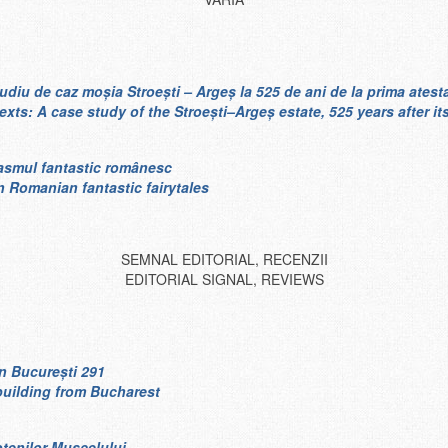
tudiu de caz moşia Stroeşti – Argeş la 525 de ani de la prima ates
xts: A case study of the Stroești–Argeș estate, 525 years after it
basmul fantastic românesc
n Romanian fantastic fairytales
SEMNAL EDITORIAL, RECENZII
EDITORIAL SIGNAL, REVIEWS
in Bucureşti 291
building from Bucharest
otenilor Muscelului