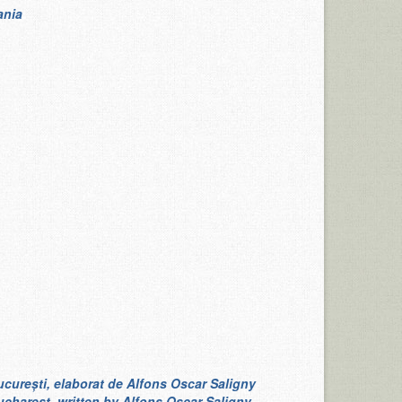
ania
ucureşti, elaborat de Alfons Oscar Saligny
ucharest, written by Alfons Oscar Saligny