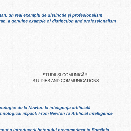
Stan, un real exemplu de distincţie şi profesionalism
 Stan, a genuine example of distinction and professionalism
STUDII ȘI COMUNICĂRI
STUDIES AND COMMUNICATIONS
nologic: de la Newton la inteligența artificială
hnological impact: From Newton to Artificial Intelligence
ceput a introducerii betonului precomprimat în România