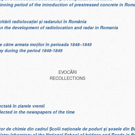
ginning period of the introduction of prestressed concrete in Rom
oltării radiolocaţiei şi radarului în România
e on the development of radiolocation and radar in Romania
e către armata moților în perioada 1848–1849
my during the period 1848-1849
EVOCĂRI
RECOLLECTIONS
tată în ziarele vremii
lected in the newspapers of the time
tor de chimie din cadrul Școlii naţionale de poduri şi şosele din B
istry laboratory of the National School of bridges and Roads in B