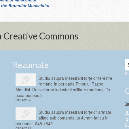
f the Botenilor Muscelului
nța Creative Commons
Rezumate
P
Studiu asupra înzestrării forţelor terestre
române în perioada Primului Război
Mondial. Dezvoltarea industriei militare românești în
acea perioadă
03/04/2025
Studiu asupra înzestrării forţelor armate
aflate sub comanda lui Avram Iancu în
perioada 1848-1849
Bu
03/04/2025