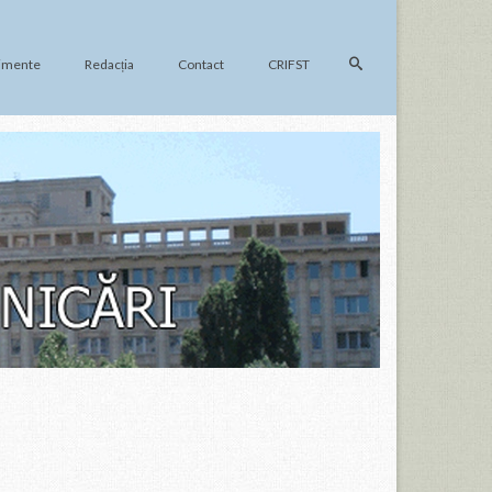
imente
Redacția
Contact
CRIFST