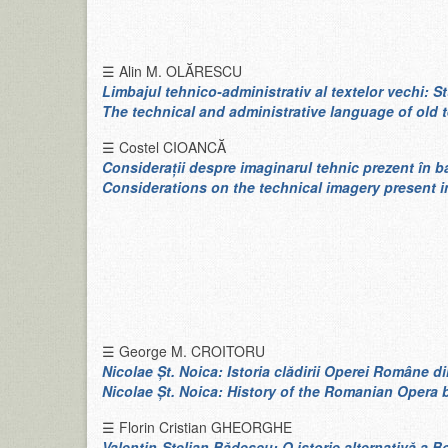
☰ Alin M. OLĂRESCU
Limbajul tehnico-administrativ al textelor vechi: S
The technical and administrative language of old te
☰ Costel CIOANCĂ
Consideraţii despre imaginarul tehnic prezent în 
Considerations on the technical imagery present i
☰ George M. CROITORU
Nicolae Șt. Noica: Istoria clădirii Operei Române d
Nicolae Șt. Noica: History of the Romanian Opera 
☰ Florin Cristian GHEORGHE
Valentin-Stelian Bădescu: O istorie alternativă a B