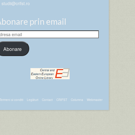
studii@crifst.ro
bonare prin email
dresa
ail
Abonare
Termeni si conditi
Legături
Contact
CRIFST
Columna
Webmaster