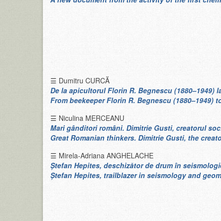
☰ Dumitru CURCĂ
De la apicultorul Florin R. Begnescu (1880–1949) 
From beekeeper Florin R. Begnescu (1880–1949) to
☰ Niculina MERCEANU
Mari gânditori români. Dimitrie Gusti, creatorul so
Great Romanian thinkers. Dimitrie Gusti, the crea
☰ Mirela‑Adriana ANGHELACHE
Ștefan Hepites, deschizător de drum în seismolog
Ștefan Hepites, trailblazer in seismology and ge