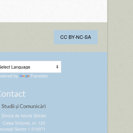
CC BY-NC-SA
owered by
Translate
Contact
Studii și Comunicări
Divizia de Istoria Științei
Calea Victoriei, nr. 125
curești Sector 1 010071