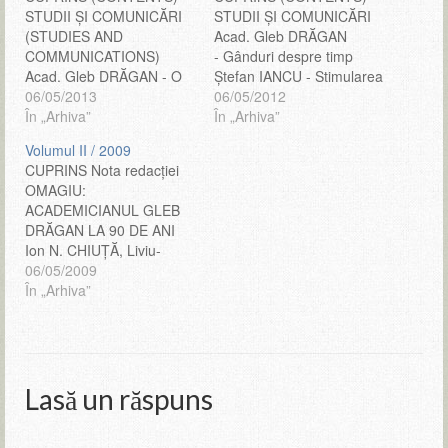
STUDII ŞI COMUNICĂRI
STUDII ŞI COMUNICĂRI
(STUDIES AND
Acad. Gleb DRĂGAN
COMMUNICATIONS)
- Gânduri despre timp
Acad. Gleb DRĂGAN - O
Ştefan IANCU - Stimularea
analiză a conceptului de
06/05/2013
activităţii creative,
06/05/2012
istoria ştiinţei - An analysis
În „Arhiva”
procesul inovării şi
În „Arhiva”
of the concept of science
integrarea europeană
Volumul II / 2009
history Ştefan NEGREA
Aurel LUP, Liliana MIRON
CUPRINS Nota redacţiei
- Pagini inedite din istoria
- Agricultura şi ţăranul
OMAGIU:
speologiei – un manuscris
român în opera (scrierile)
ACADEMICIANUL GLEB
necunoscut semnat de
lui Nicholas Georgescu-
DRĂGAN LA 90 DE ANI
academicianul Constantin
Roegen Ana CARATĂ et
Ion N. CHIUŢĂ, Liviu-
Motaș - Unprecedented
alii - Medicamentul şi
Mihai SIMA - Omagiu
06/05/2009
pages in the history of…
cartea medico-
Academicianului Gleb
În „Arhiva”
farmaceutică veche şi
Drăgan Ştefan IANCU
nouă, în mici biblioteci
- Perspectiva evoluţiei
Gabriela…
ştiinţei în secolul XXI DR.
ŞTEFAN NEGREA LA 80
DE ANI Gheorghe
Lasă un răspuns
MUSTAŢĂ - Cercetătorul
ştiinţific I dr. Ştefan