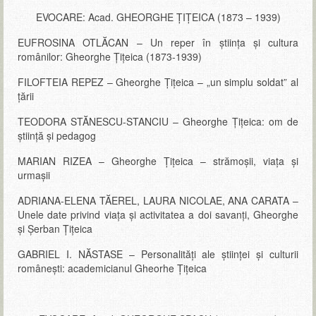
EVOCARE: Acad. GHEORGHE ȚIȚEICA (1873 – 1939)
EUFROSINA OTLĂCAN – Un reper în ştiinţa şi cultura
românilor: Gheorghe Ţiţeica (1873-1939)
FILOFTEIA REPEZ – Gheorghe Ţiţeica – „un simplu soldat” al
ţării
TEODORA STĂNESCU-STANCIU – Gheorghe Ţiţeica: om de
ştiinţă și pedagog
MARIAN RIZEA – Gheorghe Țițeica – strămoșii, viața și
urmașii
ADRIANA-ELENA TĂEREL, LAURA NICOLAE, ANA CARATA –
Unele date privind viața și activitatea a doi savanți, Gheorghe
și Șerban Țițeica
GABRIEL I. NĂSTASE – Personalităţi ale ştiinţei şi culturii
româneşti: academicianul Gheorhe Țițeica