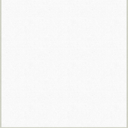
Negrea la moment
aniversar Ştefan NEGREA
- Curriculum vitae…