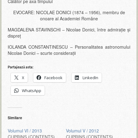
Călător pe axa timpului
EVOCARE: NICOLAE DONICI (1874 – 1956), membru de
onoare al Academiei Române
MAGDALENA STAVINSCHI – Nicolae Donici, între admiraţie şi
dispreţ
IOLANDA CONSTANTINESCU – Personalitatea astronomului
Nicolae Donici – scurte considerații
Partajează asta:
X
Facebook
LinkedIn
WhatsApp
Similare
Volumul VI / 2013
Volumul V / 2012
CUPRINS (CONTENTS)
CUPRINS (CONTENTS)