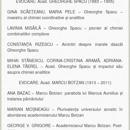
EVOCARE: Acad. GHEORGHE SPACU (1883 – 1955)
GINA SCĂEŢEANU, MARIA PELE – Gheorghe Spacu –
maestru al chimiei coordinative şi analitice
LAVINIA MISĂILĂ – Gheorghe Spacu – pionier al chimiei
combinatiilor complexe
CONSTANȚA RIZESCU – Amintiri despre marele dascăl
Gheorghe Spacu
MIHAI STĂNESCU, CORINA-CRISTINA ARAMĂ, ADRIANA-
ELENA TĂEREL – Acad. Gheorghe Spacu și impactul său
asupra chimiei analitice
EVOCARE: Acad. MARCU BOTZAN (1913 – 2011)
ANA BAZAC – Marcu Botzan: parabola lui Marcus Aurelius şi
tratarea pământului
MARIAN MOŞNEAGU – Plurivalenţa universului acvatic în
abordarea academicianului Marcu Botzan
GEORGE V. GRIGORE – Academicianul Marcu Botzan: Poet-