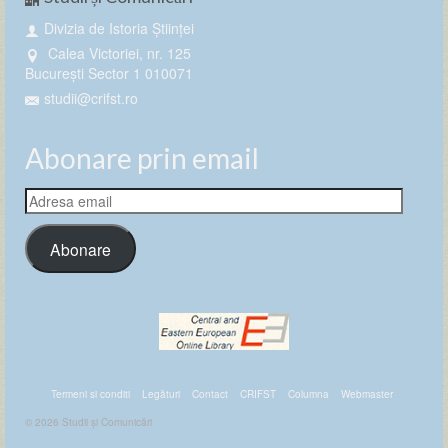
Divizia de Istoria Științei
Calea Victoriei, nr. 125
București Sector 1 010071
studii@crifst.ro
Abonare prin email
Adresa
email
Abonare
Termeni si conditi
Legături
Contact
CRIFST
Columna
Webmaster
© 2026 Studii și Comunicări