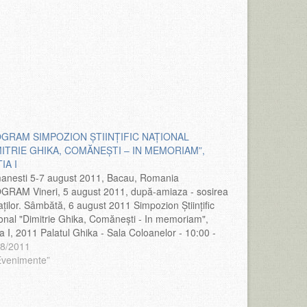
GRAM SIMPOZION ŞTIINŢIFIC NAŢIONAL
MITRIE GHIKA, COMĂNEŞTI – IN MEMORIAM”,
IA I
nesti 5-7 august 2011, Bacau, Romania
RAM Vineri, 5 august 2011, după-amiaza - sosirea
taţilor. Sâmbătă, 6 august 2011 Simpozion Ştiinţific
onal "Dimitrie Ghika, Comăneşti - In memoriam",
ia I, 2011 Palatul Ghika - Sala Coloanelor - 10:00 -
0 Slujbă comemorativă - Biserica Sf. Spiridon -
08/2011
ântul familiei Ghika -12:30…
Evenimente”