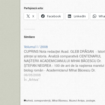
Partajează asta:
X
Facebook
LinkedIn
Wha
Similare
Volumul I / 2008
CUPRINS Nota redacţiei Acad. GLEB DRĂGAN - Istor
ştiinţei şi istoria. Analiză comparativă CENTENARUL
NAŞTERII ACADEMICIANULUI MIHAI BĂCESCU Dr.
ŞTEFAN NEGREA - 100 de ani de la naşterea marelui
biolog român - Academicianul Mihai Băcescu Dr.
DUMITRU MURARIU, membru corespondent al
06/05/2008
Academiei Române - Latura muzeologică în opera
În „Arhiva”
Academicianului Mihai Băcescu Dr. ALEXANDRU…
arhivă
,
corespondență
,
Mihai Băcescu
,
Muzeul Antipa
,
zoologie.