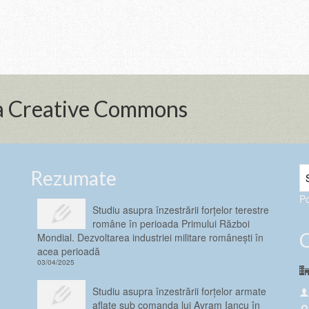
nța Creative Commons
Rezumate
P
Studiu asupra înzestrării forţelor terestre
române în perioada Primului Război
Mondial. Dezvoltarea industriei militare românești în
acea perioadă
03/04/2025
Studiu asupra înzestrării forţelor armate
aflate sub comanda lui Avram Iancu în