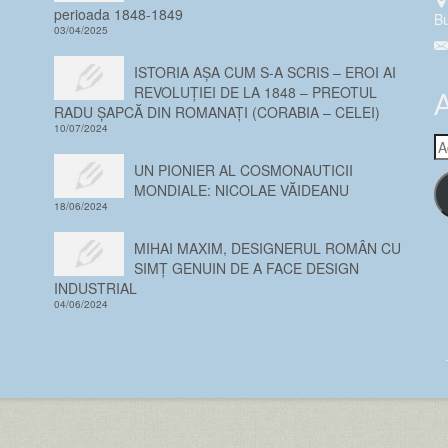
perioada 1848-1849
Bu
03/04/2025
ISTORIA AȘA CUM S-A SCRIS – EROI AI
REVOLUȚIEI DE LA 1848 – PREOTUL
A
RADU ȘAPCĂ DIN ROMANAȚI (CORABIA – CELEI)
10/07/2024
A
em
UN PIONIER AL COSMONAUTICII
MONDIALE: NICOLAE VĂIDEANU
18/06/2024
MIHAI MAXIM, DESIGNERUL ROMÂN CU
SIMȚ GENUIN DE A FACE DESIGN
INDUSTRIAL
04/06/2024