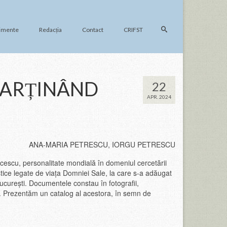
imente
Redacția
Contact
CRIFST
PARȚINÂND
22
APR. 2024
ANA-MARIA PETRESCU, IORGU PETRESCU
Băcescu, personalitate mondială în domeniul cercetării
stice legate de viața Domniei Sale, la care s-a adăugat
ucurești. Documentele constau în fotografii,
ti. Prezentăm un catalog al acestora, în semn de