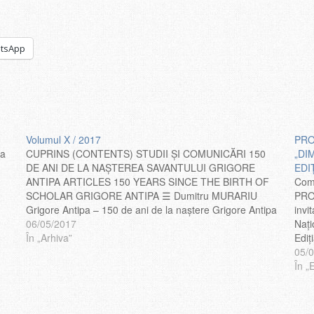
tsApp
Volumul X / 2017
PRO
ia
CUPRINS (CONTENTS) STUDII ŞI COMUNICĂRI 150
„DI
DE ANI DE LA NAȘTEREA SAVANTULUI GRIGORE
EDIŢ
ANTIPA ARTICLES 150 YEARS SINCE THE BIRTH OF
Coma
SCHOLAR GRIGORE ANTIPA ☰ Dumitru MURARIU
PROG
Grigore Antipa – 150 de ani de la naştere Grigore Antipa
invi
– 150 Years since his birth ☰ Eufrosina OTLĂCAN Un
06/05/2017
Naţi
model matematic…
În „Arhiva”
Ediţ
12:0
05/
Morm
În „