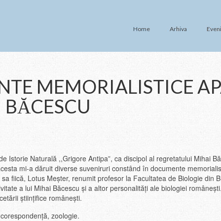
Home
Arhiva
Even
TE MEMORIALISTICE A
I BĂCESCU
de Istorie Naturală ,,Grigore Antipa”, ca discipol al regretatului Mihai 
, acesta mi-a dăruit diverse suveniruri constând în documente memoriali
a fiică, Lotus Meșter, renumit profesor la Facultatea de Biologie din B
tate a lui Mihai Băcescu și a altor personalități ale biologiei româneș
ării științifice românești.
 corespondență, zoologie.