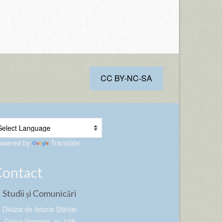
CC BY-NC-SA
owered by
Translate
Contact
Studii și Comunicări
Divizia de Istoria Științei
Calea Victoriei, nr. 125