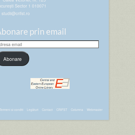
curești Sector 1 010071
studii@crifst.ro
bonare prin email
dresa
ail
Abonare
Termeni si conditi
Legături
Contact
CRIFST
Columna
Webmaster