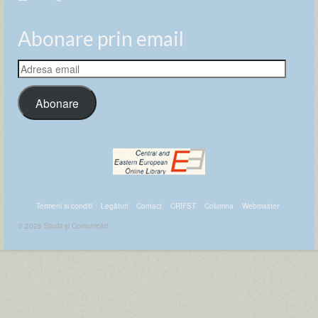
Abonare prin email
Adresa
email
Abonare
Termeni si conditi
Legături
Contact
CRIFST
Columna
Webmaster
© 2026 Studii și Comunicări