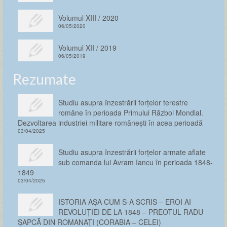
Volumul XIII / 2020
06/05/2020
Volumul XII / 2019
06/05/2019
Rezumate
Studiu asupra înzestrării forţelor terestre
române în perioada Primului Război Mondial.
Dezvoltarea industriei militare românești în acea perioadă
03/04/2025
Studiu asupra înzestrării forţelor armate aflate
sub comanda lui Avram Iancu în perioada 1848-
1849
03/04/2025
ISTORIA AȘA CUM S-A SCRIS – EROI AI
REVOLUȚIEI DE LA 1848 – PREOTUL RADU
ȘAPCĂ DIN ROMANAȚI (CORABIA – CELEI)