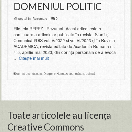
DOMENIUL POLITIC
postat în:
Rezumate
|
0
Filofteia REPEZ Rezumat: Acest articol este o
continuare a articolelor publicate în revista Studii și
Comunicări/DIS vol. V/2022 și vol.VI/2023 și în Revista
ACADEMICA, revistă editată de Academia Română nr.
4-5, aprilie-mai 2023, din dorința personală de a evoca
…
Citeşte mai mult
contribuție
,
discurs
,
Dragomir Hurmuzescu
,
măsuri
,
politică
Toate articolele au licența
Creative Commons