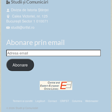
Studii și Comunicări
Divizia de Istoria Științei
Calea Victoriei, nr. 125
București Sector 1 010071
studii@crifst.ro
Abonare prin email
Adresa
email
Abonare
Termeni si conditi
Legături
Contact
CRIFST
Columna
Webmaster
© 2026 Studii și Comunicări