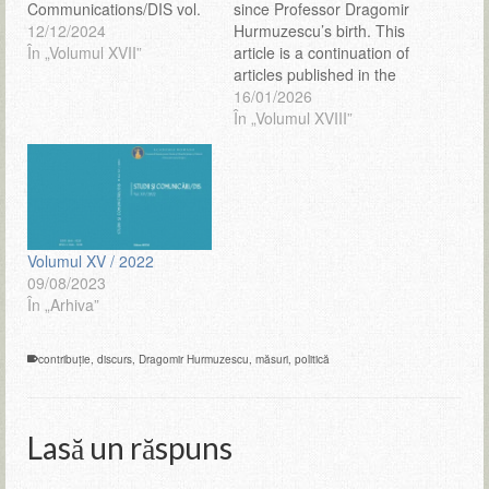
Communications/DIS vol.
since Professor Dragomir
XV/2022 and vol.VI/2023
12/12/2024
Hurmuzescu’s birth. This
and in the ACADEMICA
În „Volumul XVII”
article is a continuation of
Magazine, no. 4–5,
articles published in the
April‑May 2023, published
journals Studies and
16/01/2026
by the Romanian
Communications/DHS, vol.
În „Volumul XVIII”
Academy, out of a
V/2022, vol. VI/2023 and
personal desire to evoke
vol. VII/2024 and in the
the memory of a great
journal Academica,
Romanian Professor,
published by the
appreciated not only at…
Romanian Academy, no.
4–5/April-May 2023, out of
Volumul XV / 2022
a personal desire to…
09/08/2023
În „Arhiva”
contribuție
,
discurs
,
Dragomir Hurmuzescu
,
măsuri
,
politică
Lasă un răspuns