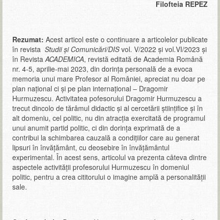
Filofteia REPEZ
Rezumat:
Acest articol este o continuare a articolelor publicate
în revista
Studii și Comunicări/DIS
vol. V/2022 și vol.VI/2023 și
în Revista
ACADEMICA
, revistă editată de Academia Română
nr. 4-5, aprilie-mai 2023, din dorința personală de a evoca
memoria unui mare Profesor al României, apreciat nu doar pe
plan național ci și pe plan internațional – Dragomir
Hurmuzescu. Activitatea pofesorului Dragomir Hurmuzescu a
trecut dincolo de tărâmul didactic și al cercetării științifice și în
alt domeniu, cel politic, nu din atracția exercitată de programul
unui anumit partid politic, ci din dorința exprimată de a
contribui la schimbarea cauzală a condițiilor care au generat
lipsuri în învățământ, cu deosebire în învățământul
experimental. În acest sens, articolul va prezenta câteva dintre
aspectele activității profesorului Hurmuzescu în domeniul
politic, pentru a crea cititorului o imagine amplă a personalității
sale.