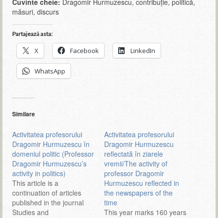
Cuvinte cheie:
Dragomir Hurmuzescu, contribuție, politică,
măsuri, discurs
Partajează asta:
X
Facebook
LinkedIn
WhatsApp
Similare
Activitatea profesorului
Activitatea profesorului
Dragomir Hurmuzescu în
Dragomir Hurmuzescu
domeniul politic (Professor
reflectată în ziarele
Dragomir Hurmuzescu’s
vremii/The activity of
activity in politics)
professor Dragomir
This article is a
Hurmuzescu reflected in
continuation of articles
the newspapers of the
published in the journal
time
Studies and
This year marks 160 years