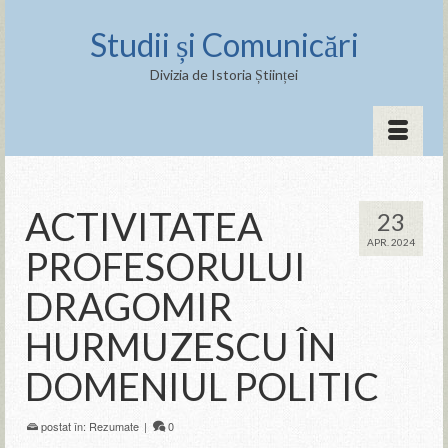
Studii și Comunicări
Divizia de Istoria Științei
ACTIVITATEA
23
APR. 2024
PROFESORULUI
DRAGOMIR
HURMUZESCU ÎN
DOMENIUL POLITIC
postat în:
Rezumate
|
0