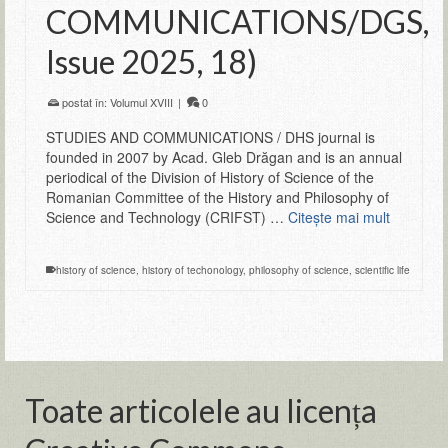
COMMUNICATIONS/DGS,
Issue 2025, 18)
postat în:
Volumul XVIII
|
0
STUDIES AND COMMUNICATIONS / DHS journal is
founded in 2007 by Acad. Gleb Drăgan and is an annual
periodical of the Division of History of Science of the
Romanian Committee of the History and Philosophy of
Science and Technology (CRIFST) …
Citeşte mai mult
history of science
,
history of techonology
,
philosophy of science
,
scientific life
Toate articolele au licența