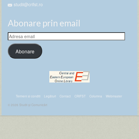
studii@crifst.ro
Abonare prin email
Adresa
email
Abonare
Termeni si conditi
Legături
Contact
CRIFST
Columna
Webmaster
© 2026 Studii și Comunicări