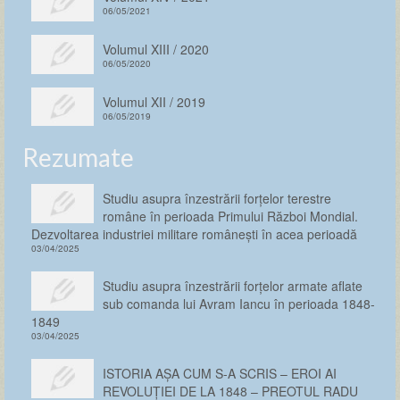
06/05/2021
Volumul XIII / 2020
06/05/2020
Volumul XII / 2019
06/05/2019
Rezumate
Studiu asupra înzestrării forţelor terestre
române în perioada Primului Război Mondial.
Dezvoltarea industriei militare românești în acea perioadă
03/04/2025
Studiu asupra înzestrării forţelor armate aflate
sub comanda lui Avram Iancu în perioada 1848-
1849
03/04/2025
ISTORIA AȘA CUM S-A SCRIS – EROI AI
REVOLUȚIEI DE LA 1848 – PREOTUL RADU