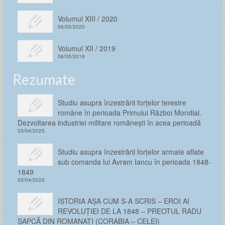
Volumul XIII / 2020
06/05/2020
Volumul XII / 2019
06/05/2019
Rezumate
Studiu asupra înzestrării forţelor terestre
române în perioada Primului Război Mondial.
Dezvoltarea industriei militare românești în acea perioadă
03/04/2025
Studiu asupra înzestrării forţelor armate aflate
sub comanda lui Avram Iancu în perioada 1848-
1849
03/04/2025
ISTORIA AȘA CUM S-A SCRIS – EROI AI
REVOLUȚIEI DE LA 1848 – PREOTUL RADU
ȘAPCĂ DIN ROMANAȚI (CORABIA – CELEI)