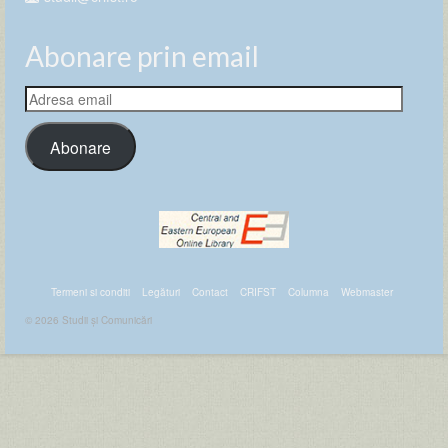
Abonare prin email
Adresa
email
Abonare
Termeni si conditi
Legături
Contact
CRIFST
Columna
Webmaster
© 2026 Studii și Comunicări