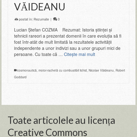
VĂIDEANU
postat în:
Rezumate
|
0
Lucian Ştefan COZMA Rezumat: Istoria ştiinţei şi
tehnicii rareori a prezentat domenii în care evoluţia să fi
fost într-atât de mult limitată la rezultatele activităţii
independente a unor indivizi sau a unor grupuri mici de
persoane. Cu toate că …
Citeşte mai mult
cosmonautică
,
motor-rachetă cu combustibil lichid
,
Nicolae Văideanu
,
Robert
Goddard
Toate articolele au licența
Creative Commons