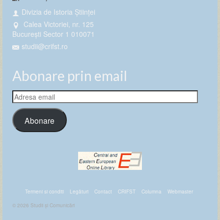
Divizia de Istoria Științei
Calea Victoriei, nr. 125
București Sector 1 010071
studii@crifst.ro
Abonare prin email
Adresa
email
Abonare
Termeni si conditi
Legături
Contact
CRIFST
Columna
Webmaster
© 2026 Studii și Comunicări